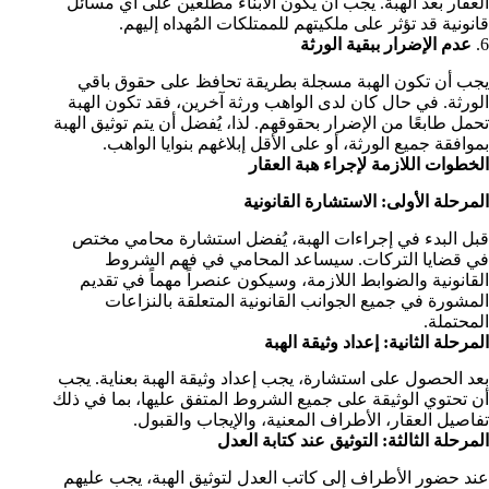
العقار بعد الهبة. يجب أن يكون الأبناء مطلعين على أي مسائل
قانونية قد تؤثر على ملكيتهم للممتلكات المُهداه إليهم.
6.
عدم الإضرار ببقية الورثة
يجب أن تكون الهبة مسجلة بطريقة تحافظ على حقوق باقي
الورثة. في حال كان لدى الواهب ورثة آخرين، فقد تكون الهبة
تحمل طابعًا من الإضرار بحقوقهم. لذا، يُفضل أن يتم توثيق الهبة
بموافقة جميع الورثة، أو على الأقل إبلاغهم بنوايا الواهب.
الخطوات اللازمة لإجراء هبة العقار
المرحلة الأولى: الاستشارة القانونية
قبل البدء في إجراءات الهبة، يُفضل استشارة محامي مختص
في قضايا التركات. سيساعد المحامي في فهم الشروط
القانونية والضوابط اللازمة، وسيكون عنصراً مهماً في تقديم
المشورة في جميع الجوانب القانونية المتعلقة بالنزاعات
المحتملة.
المرحلة الثانية: إعداد وثيقة الهبة
بعد الحصول على استشارة، يجب إعداد وثيقة الهبة بعناية. يجب
أن تحتوي الوثيقة على جميع الشروط المتفق عليها، بما في ذلك
تفاصيل العقار، الأطراف المعنية، والإيجاب والقبول.
المرحلة الثالثة: التوثيق عند كتابة العدل
عند حضور الأطراف إلى كاتب العدل لتوثيق الهبة، يجب عليهم