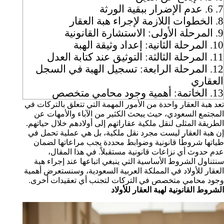
7.
6. عدم الإضرار ببقية الورثة
8.
الخطوات اللازمة لإجراء هبة العقار
9.
المرحلة الأولى: الاستشارة القانونية
10.
المرحلة الثانية: إعداد وثيقة الهبة
11.
المرحلة الثالثة: التوثيق عند كتابة العدل
12.
المرحلة الرابعة: تسجيل الهبة في السجل
العقاري
13.
الخاتمة: أهمية وجود محامي متخصص
تعد هبة العقار واحدة من الأمور المهمة التي تتعلق بالتركات في
المجتمع السعودي، حيث يبحث الكثير من الآباء والأمهات عن
الطريقة المثلى لنقل ملكية عقاراتهم إلى أولادهم خلال حياتهم.
إن هبة العقار ليست مجرد نقل ملكية، بل هي عملية تحمل في
طياتها شروطًا قانونية وضوابط محددة يجب مراعاتها لضمان
عدم حدوث أي نزاعات قانونية مستقبلاً. في هذا المقال،
سنتناول الشروط الأساسية التي ينبغي اتباعها عند إجراء هبة
العقار للأولاد في المملكة العربية السعودية، وسنستعرض أهمية
وجود محامي متخصص في التركات لتجنب أي تعقيدات أخرى.
الشروط القانونية لهبة العقار للأولاد