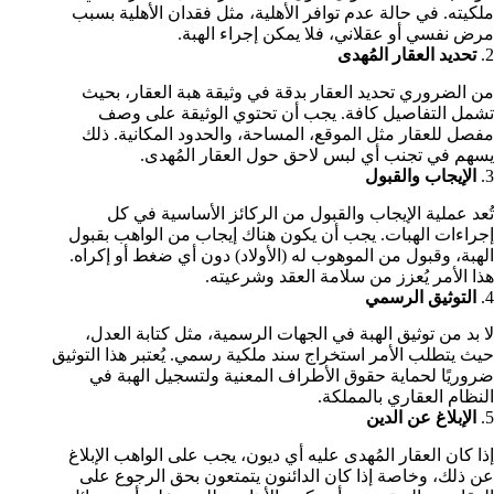
ملكيته. في حالة عدم توافر الأهلية، مثل فقدان الأهلية بسبب
مرض نفسي أو عقلاني، فلا يمكن إجراء الهبة.
2.
تحديد العقار المُهدى
من الضروري تحديد العقار بدقة في وثيقة هبة العقار، بحيث
تشمل التفاصيل كافة. يجب أن تحتوي الوثيقة على وصف
مفصل للعقار مثل الموقع، المساحة، والحدود المكانية. ذلك
يسهم في تجنب أي لبس لاحق حول العقار المُهدى.
3.
الإيجاب والقبول
تُعد عملية الإيجاب والقبول من الركائز الأساسية في كل
إجراءات الهبات. يجب أن يكون هناك إيجاب من الواهب بقبول
الهبة، وقبول من الموهوب له (الأولاد) دون أي ضغط أو إكراه.
هذا الأمر يُعزز من سلامة العقد وشرعيته.
4.
التوثيق الرسمي
لا بد من توثيق الهبة في الجهات الرسمية، مثل كتابة العدل،
حيث يتطلب الأمر استخراج سند ملكية رسمي. يُعتبر هذا التوثيق
ضروريًا لحماية حقوق الأطراف المعنية ولتسجيل الهبة في
النظام العقاري بالمملكة.
5.
الإبلاغ عن الدين
إذا كان العقار المُهدى عليه أي ديون، يجب على الواهب الإبلاغ
عن ذلك، وخاصة إذا كان الدائنون يتمتعون بحق الرجوع على