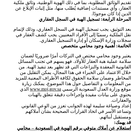
تقديم الوثائق المطلوبة، بما في ذلك الهوية الوطنية، وثائق ملكية
العقار، وأي مستندات إضافية يُطلب منها، مثل إثبات الإبلاغ عن
الدين إذا كان موجودًا.
المرحلة الرابعة: تسجيل الهبة في السجل العقاري
بعد التوثيق، يجب تسجيل الهبة في السجل العقاري، وذلك لإتمام
نقل الملكية رسميًا إلى الأفراد المعنيين. يجب كشف العقار في
سجلات وزارة الإسكان أو إدارة التسجيل العقاري.
الخاتمة: أهمية وجود محامي متخصص
يعتبر وجود محامي مختص في التركات أمرًا ضروريًا لضمان
سلامة عملية هبة العقار للأولاد. فهو يسهم في تجنب المسائل
القانونية المعقدة والنزاعات التي قد تظهر بعد تنفيذ الهبة. من
خلال الاعتماد على الخبراء في هذا المجال، يمكن التقليل من
المخاطر وضمان سلامة الحقوق لكافة الأطراف المعنية.للمزيد
من المعلومات و التفاصيل حول هذا الموضوع، يمكنك زيارة
موقع وزارة العدل السعودية الرسمي
www.moj.gov.sa
الذي
يحتوي على بيانات مفيدة وإجراءات دقيقة تتعلق بالهبات
والعقارات.
إعداد وصياغة سليمة لهذه الجوانب تعزز من الوعي القانوني
وتساعد الأسر في اتخاذ القرارات الصحيحة بشأن أملاكهم
ومستقبل أبنائهم.
قد يهمك:
استعلام عن أملاك متوفي برقم الهوية في السعودية – محامي