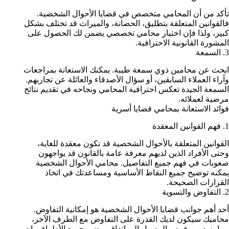
تأكد من أن المحامي متخصص في قضايا الأحوال الشخصية.
فالقوانين المتعلقة بتطليق، الحضانة، والميراث قد تختلف بشكل
كبير، ولذا فإن اختيار محامي تخصصي يضمن لك الحصول على
المشورة القانونية الاحترافية.
3. السمعة
ابحث عن محامين ذوي سمعة طيبة. يمكنك الاستعانة بمراجعات
وآراء العملاء السابقين، أو سؤال الأصدقاء والعائلة عن تجاربهم.
السمعة الجيدة تعكس احترافية المحامي ونجاحه في تقديم نتائج
مرضية لعملائه.
فوائد الاستعانة بمحامي قضايا أسرية
1. فهم القوانين المعقدة
القوانين المتعلقة بالأحوال الشخصية قد تكون معقدة للغاية،
وحتى الأفراد الذين لديهم معرفة عامة بالقانون قد يواجهون
صعوبات في فهم جميع التفاصيل. محامي الأحوال الشخصية
يمكنه توضيح جميع النقاط الأساسية ومساعدتك في اتخاذ
القرارات الصحيحة.
2. التفاوض والتسوية
أحد أهم جوانب قضايا الأحوال الشخصية هو إمكانية التفاوض.
محاميك سيكون لديك القدرة على التفاوض مع الطرف الآخر،
مما يزيد من فرص الوصول إلى اتفاق يرضي جميع الأطراف. إن