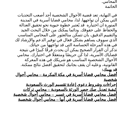
المحامي.
الخاتمة
في النهاية، تعد قضية الأحوال الشخصية أحد أصعب التحديات
التي يمكن أن تواجهها. لذا، محامي قضايا أسرية في المدينة
المنورة ان اختياره قد يُعتبر خطوة حيوية نحو تحقيق العدالة
والحفاظ على حقوقك. ودائما يمكنك من خلال البحث الجيد
والتقييم الدقيق، بان تتمكن منالعثور على المحامي المناسب
الذي سووف يساهم بشكل فعال في توفير الدعم والإرشاد لك
في هذه المرحلة الحساسة التى قد تواجهها من حياتك.
تذكر أن القرار الصحيح يمكن أن يحدث فرقًا كبيرًا في نتيجة
قضاياك الأسرية، لذا كن حريصًا ومتعقلًا في اختيارك. محامي
الأحوال الشخصية المناسب هو شريكك في هذه المعركة
القانونية، وعليه أن يقف بجانبك لتحقيق أفضل نتائج ممكنة.
قد يهمك:
أفضل محامي قضايا أسرية في مكة المكرمة – محامي أحوال
شخصية
إجراءات وشروط دعوى إعادة تقسيم الورث بالسعودية
كيفية تعديل صك حصر الورثة بالسعودية – محامي تركات
أفضل محامي قضايا أسرية في عسير – محامي أحوال شخصية
أفضل محامي قضايا أسرية في أبها – محامي أحوال شخصية