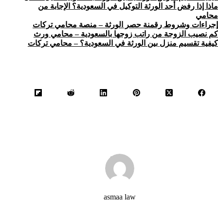
ماذا إذا رفض أحد الورثة التوكيل في السعودية؟ الإجابة من
محامي
إجراءات وشروط رقمنة حصر الورثة – منصة محامي تركات
كم نصيب الزوجة من راتب زوجها بالسعودية – محامي ورث
كيفية تقسيم منزل بين الورثة في السعودية؟ – محامي تركات
asmaa law