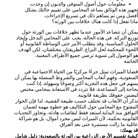
معلومات حول أصول المتوفى والديون إن وجدت.
تجهيز هذه الوثائق يساعد المحامي على تقييم حالتك بشكل
أفضل ومن ثم يساهم ذلك في تسريع الإجراءات.
ماذا تفعل إذا كانت هناك خلافات بين الورثة؟
يمكن أن تتصاعد الأمور عندما تظهر خلافات بين الورثة حول
توزيع التركة. في هذه الحالة، يجب على المحامي التدخل وإيجاد
الحلول المناسبة. وقد يتطلب الأمر حتى الوساطة القانونية أو
اللجوء للمحكمة لحل النزاع. الطريقتان مختلفتان، لكن الهدف
هو الوصول إلى تسوية ترضي جميع الأطراف المعنية.
الخاتمة
قضايا الميراث تمثل جزءًا مركزيًا من الحياة الاجتماعية في
السعودية، وفهم أتعاب المحامي والشروط المتصلة بها يمكن أن
يسهم في جعل هذه التجربة أكثر وضوحًا وسهولة. إذا كنت
بحاجة إلى المساعدة، فلا تتردد في الاستعانة بمحامي مختص
ليضمن حقوقك بطريقة قانونية.
تذكر أن الأتعاب قد تختلف حسب طبيعة القضية، لذا فإن الحوار
المفتوح مع المحامي حول التكاليف هو خطوة مهمة لضمان
التوافق منذ البداية.استعد فقط لنقاشات هادئة، وتجاوز التحديات
القانونية بحكمة، لأن الميراث ليس مجرد أموال، بل هو شراكة
عائلية ما زالت مستمرة حتى بعد الفراق.
قد يهمك:
كيفية تقسيم الأرض الزراعية بين الورثة بالسعودية: دليل شامل