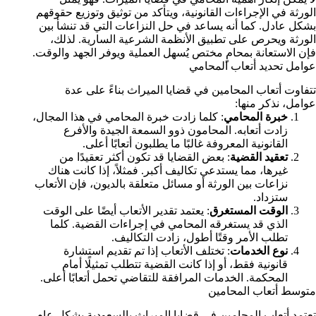
الورثة في الإجراءات القانونية، ويتأكد من توثيق وتوزيع حقوقهم
بشكل عادل. كما أنه يساعد في حل النزاعات التي قد تنشأ بين
الورثة ويحرص على تطبيق الأنظمة الشرعية السارية. لذلك،
فإن الاستعانة بمحامٍ مختص يُسهل العملية ويوفر الجهد والوقت.
عوامل تحديد أتعاب المحامي
تتفاوت أتعاب المحامين في قضايا الميراث بناءً على عدة
عوامل، نذكر منها:
خبرة المحامي
: كلما زادت خبرة المحامي في هذا المجال،
زادت أتعابه. المحامون ذوو السمعة الجيدة والأفرع
القانونية المعروفة غالبًا ما يطلبون أتعابًا أعلى.
تعقيد القضية
: بعض القضايا قد تكون أكثر تعقيدًا من
غيرها، مما يستدعي تكاليف أكبر. فمثلاً، إذا كانت هناك
نزاعات بين الورثة أو مسائل متعلقة بالديون، فإن الأتعاب
ستزداد.
الوقت المستغرق
: يعتمد تقدير الأتعاب أيضًا على الوقت
الذي قد يستغرقه المحامي في إجراءات القضية. كلما
تطلب الأمر وقتًا أطول، زادت التكاليف.
نوع الخدمات
: تختلف الأتعاب إذا تم تقديم استشارة
قانونية فقط، أو إذا كانت القضية تتطلب تمثيلًا أمام
المحكمة. الخدمات المرافقة للتقاضي تحمل أتعابًا أعلى.
متوسط أتعاب المحامين
تعتمد أتعاب المحامين في قضايا الميراث بالسعودية بشكل عام