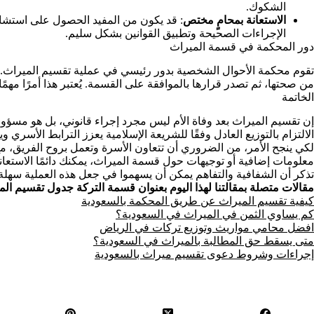
الشكوك.
الاستعانة بمحامٍ مختص
: قد يكون من المفيد الحصول على استشا
الإجراءات الصحيحة وتطبيق القوانين بشكل سليم.
دور المحكمة في قسمة الميراث
تقوم محكمة الأحوال الشخصية بدور رئيسي في عملية تقسيم الميراث. بعد 
من صحتها، ثم تصدر قرارها بالموافقة على القسمة. يُعتبر هذا أمرًا مهم
الخاتمة
إن تقسيم الميراث بعد وفاة الأم ليس مجرد إجراء قانوني، بل هو مسؤولي
الالتزام بالتوزيع العادل وفقًا للشريعة الإسلامية يعزز الترابط الأسري و
لكي ينجح الأمر، من الضروري أن تتعاون الأسرة وتعمل بروح الفريق، مع ا
معلومات إضافية أو توجيهات حول قسمة الميراث، يمكنك دائمًا الاستع
تذكر أن الشفافية والتفاهم يمكن أن يسهموا في جعل هذه العملية سهلة
مقالات متصلة بمقالتنا لهذا اليوم بعنوان
قسمة التركة جدول تقسيم المي
كيفية تقسيم الميراث عن طريق المحكمة بالسعودية
كم يساوي الثمن في الميراث في السعودية؟
افضل محامي مواريث وتوزيع تركات في الرياض
متى يسقط حق المطالبة بالميراث في السعودية؟
إجراءات وشروط دعوى تقسيم ميراث بالسعودية