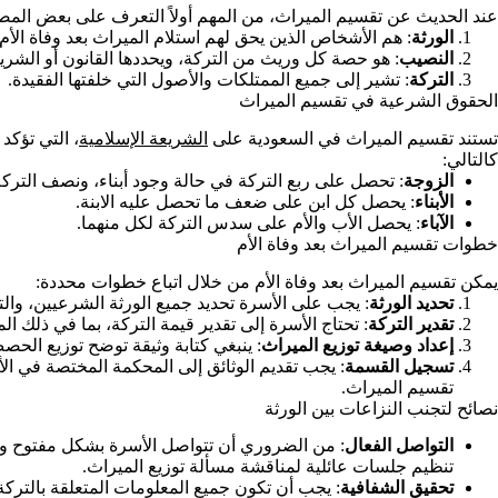
عند الحديث عن تقسيم الميراث، من المهم أولاً التعرف على بعض الم
الورثة
: هم الأشخاص الذين يحق لهم استلام الميراث بعد وفاة الأم. ش
النصيب
: هو حصة كل وريث من التركة، ويحددها القانون أو الشريع
التركة
: تشير إلى جميع الممتلكات والأصول التي خلفتها الفقيدة.
الحقوق الشرعية في تقسيم الميراث
تستند تقسيم الميراث في السعودية على
الشريعة الإسلامية
، التي تؤكد
كالتالي:
الزوجة
: تحصل على ربع التركة في حالة وجود أبناء، ونصف التر
الأبناء
: يحصل كل ابن على ضعف ما تحصل عليه الابنة.
الآباء
: يحصل الأب والأم على سدس التركة لكل منهما.
خطوات تقسيم الميراث بعد وفاة الأم
يمكن تقسيم الميراث بعد وفاة الأم من خلال اتباع خطوات محددة:
تحديد الورثة
: يجب على الأسرة تحديد جميع الورثة الشرعيين، والتأ
تقدير التركة
: تحتاج الأسرة إلى تقدير قيمة التركة، بما في ذلك ال
إعداد وصيغة توزيع الميراث
: ينبغي كتابة وثيقة توضح توزيع الح
تسجيل القسمة
: يجب تقديم الوثائق إلى المحكمة المختصة في ا
تقسيم الميراث.
نصائح لتجنب النزاعات بين الورثة
التواصل الفعال
: من الضروري أن تتواصل الأسرة بشكل مفتوح وف
تنظيم جلسات عائلية لمناقشة مسألة توزيع الميراث.
تحقيق الشفافية
: يجب أن تكون جميع المعلومات المتعلقة بالتركة