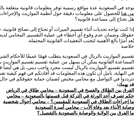
يوجد في السعودية عدة مواقع رسمية توفر معلومات قانونية متعلقة بالم
من هنا
للحصول على معلومات دقيقة حول أنظمة المواريث والإجراءات الق
هل تحتاج إلى مساعدة قانونية؟
إذا كنت تواجه تحديات أثناء تقسيم الميراث أو تحتاج إلى نصائح قانوني
حقوقك وضمان عدم وقوع أي أخطاء في عملية التقسيم. المحامي لديه الخب
يُعد أمرًا بالغ الأهمية لتجنب التعقيدات القانونية المحتملة.
خلاصة
تقسيم المواريث بالريال في السعودية يتطلب فهمًا عميقًا للأحكام الشر
المساعدة القانونية يمكن أن يسهل من عملية تقسيم تقسيم المواريث با
تقسيم تقسيم المواريث بالريال ليست مجرد واجب ديني، بل هي أيضاً قي
في النهاية، نأمل أن تكون هذه المعلومات قد أفادتكم في فهم كيفية تقسي
تترددوا في التواصل مع محامي مختص لضمان حماية حقوقكم في حال و
قد يهمك:
الفرق بين الطلاق والفسخ في السعودية – محامي طلاق في الرياض
حكم تصرف أحد الورثة في التركة قبل قسمتها بالسعودية – محامي
ما إجراءات الطلاق في السعودية للمقيمين؟ – محامي أحوال شخصية
وصاية الأبناء بعد وفاة الأب – محامي أسرة السعودية
ما الفرق بين الولاية والوصاية بالسعودية بالتفصيل؟