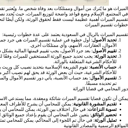
الميراث هو ما يُترك من أموال وممتلكات بعد وفاة شخص ما. ويُعتبر تقس
في المجتمع. الإسلام وضع قواعد واضحة لتوزيع الميراث، حيث يُحدد نصيب
تقسيم الميراث أهمية عظيمة ليست فقط لحقوق الورثة، ولكن أيضًا لتحقي
خطوات تقسيم الميراث
تقسيم الميراث بالريال في السعودية يعتمد على عدة خطوات رئيسية:
تحديد الأصول
: أول خطوة في عملية تقسيم الميراث هي جرد جميع 
الأموال، العقارات، الأسهم، وأي ممتلكات أخرى.
تقييم الأصول
: بعد جرد الأصول، يجب تقييم قيمتها المالية بشكل
تحديد الورثة
: يجب تحديد جميع الورثة المستحقين للميراث وفقًا لل
للأحكام الشرعية المتعلقة بالوراثة.
حساب الأنصبة
: تقوم الشريعة الإسلامية بتحديد نصيب كل وريث بن
للأحكام الشرعية، حيث أن بعض الورثة قد يحق لهم نصيب أكبر من
تقسيم الأموال
: بعد حساب الأنصبة، يأتي دور تقسيم الأموال والمم
تم تحديده مسبقًا.
دور المحامي في قضايا الوراثة
يمكن أن تكون قضايا تقسيم الميراث شائكة ومعقدة، مما يستدعي الاست
تقديم المشورة القانونية
: يمكن للمحامي أن يشرح للأطراف المعنية
تسوية النزاعات
: في حال اختلاف بين الورثة، يمكن للمحامي أن
تحضير الوثائق
: يتعين على المحامي أن يقوم بإعداد جميع الوثائق ا
تمثيل الورثة
: في حال تم اللجوء إلى المحاكم، يمكن للمحامي تمث
المواقع الرسمية والمصادر القانونية