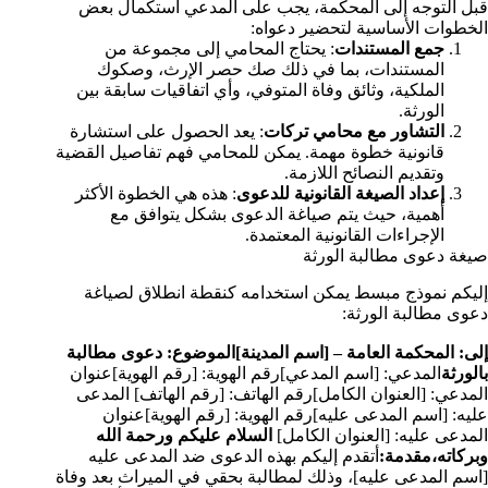
قبل التوجه إلى المحكمة، يجب على المدعي استكمال بعض
الخطوات الأساسية لتحضير دعواه:
جمع المستندات
: يحتاج المحامي إلى مجموعة من
المستندات، بما في ذلك صك حصر الإرث، وصكوك
الملكية، وثائق وفاة المتوفي، وأي اتفاقيات سابقة بين
الورثة.
التشاور مع محامي تركات
: يعد الحصول على استشارة
قانونية خطوة مهمة. يمكن للمحامي فهم تفاصيل القضية
وتقديم النصائح اللازمة.
إعداد الصيغة القانونية للدعوى
: هذه هي الخطوة الأكثر
أهمية، حيث يتم صياغة الدعوى بشكل يتوافق مع
الإجراءات القانونية المعتمدة.
صيغة دعوى مطالبة الورثة
إليكم نموذج مبسط يمكن استخدامه كنقطة انطلاق لصياغة
دعوى مطالبة الورثة:
إلى: المحكمة العامة – [اسم المدينة]
الموضوع: دعوى مطالبة
بالورثة
المدعي: [اسم المدعي]رقم الهوية: [رقم الهوية]عنوان
المدعي: [العنوان الكامل]رقم الهاتف: [رقم الهاتف] المدعى
عليه: [اسم المدعى عليه]رقم الهوية: [رقم الهوية]عنوان
المدعى عليه: [العنوان الكامل]
السلام عليكم ورحمة الله
وبركاته،
مقدمة:
أتقدم إليكم بهذه الدعوى ضد المدعى عليه
[اسم المدعى عليه]، وذلك لمطالبة بحقي في الميراث بعد وفاة