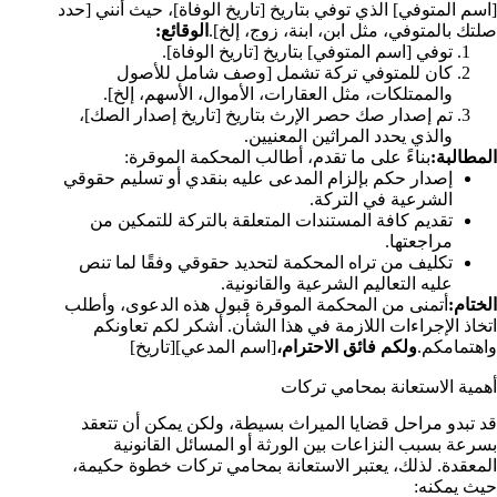
[اسم المتوفي] الذي توفي بتاريخ [تاريخ الوفاة]، حيث أنني [حدد
صلتك بالمتوفي، مثل ابن، ابنة، زوج، إلخ].
الوقائع:
توفي [اسم المتوفي] بتاريخ [تاريخ الوفاة].
كان للمتوفي تركة تشمل [وصف شامل للأصول
والممتلكات، مثل العقارات، الأموال، الأسهم، إلخ].
تم إصدار صك حصر الإرث بتاريخ [تاريخ إصدار الصك]،
والذي يحدد المراثين المعنيين.
المطالبة:
بناءً على ما تقدم، أطالب المحكمة الموقرة:
إصدار حكم بإلزام المدعى عليه بنقدي أو تسليم حقوقي
الشرعية في التركة.
تقديم كافة المستندات المتعلقة بالتركة للتمكين من
مراجعتها.
تكليف من تراه المحكمة لتحديد حقوقي وفقًا لما تنص
عليه التعاليم الشرعية والقانونية.
الختام:
أتمنى من المحكمة الموقرة قبول هذه الدعوى، وأطلب
اتخاذ الإجراءات اللازمة في هذا الشأن. أشكر لكم تعاونكم
واهتمامكم.
ولكم فائق الاحترام،
[اسم المدعي][تاريخ]
أهمية الاستعانة بمحامي تركات
قد تبدو مراحل قضايا الميراث بسيطة، ولكن يمكن أن تتعقد
بسرعة بسبب النزاعات بين الورثة أو المسائل القانونية
المعقدة. لذلك، يعتبر الاستعانة بمحامي تركات خطوة حكيمة،
حيث يمكنه: