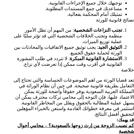
توجيهك خلال جميع الإجراءات القانونية.
مساعدتك في جمع المستندات المطلوبة.
تمثيلك أمام المحكمة بفعالية.
نصائح قانونية للورثة
تجنب النزاعات الشخصية
: من المهم أن تظل الأمور
منظمة وتجنب الخلافات الشخصية التي قد تؤثر سلبًا على
عملية توزيع الميراث.
التوثيق الجيد
: يجب توثيق جميع الاتفاقيات والمحادثات بين
الورثة لحماية حقوق الجميع.
الاستشارة القانونية المبكرة
: لا تتردد في طلب المشورة
القانونية في أقرب وقت ممكن إذا تعرضت لأي نزاع.
خلاصة
تعد قضايا الورثة من اهم الموضوعات الحساسة والتي تحتاج إلى
التعامل بطريقة قانونية صحيحة. في حين أن نظام الوراثة في
المملكة العربية السعودية يوفر حقوقاً واضحة للورثة يمكن
الاعتماد عليها، فإن التوجه إلى محامي تركات محترف يمكن أن
يسهل عملية المطالبة بالحقوق ويقلل من المخاطر القانونية.
استثمر في معرفة خطواتك القادمة واستعن بالخبراء المؤهلين
لتحقيق أفضل النتائج.
قد يهمك:
كم نصيب الزوجة من إرث زوجها بالسعودية؟ – محامي أحوال
شخصية