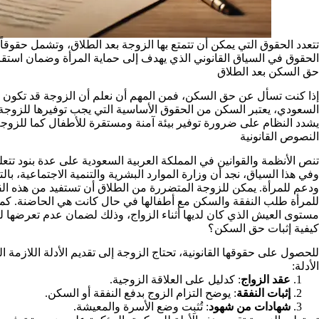
تتعدد الحقوق التي يمكن أن تتمتع بها الزوجة بعد الطلاق، وتشمل حقوقاً م
الحقوق في السياق القانوني الذي يهدف إلى حماية المرأة وضمان استقرار ح
حق السكن بعد الطلاق
إذا كنت تسأل عن حق السكن، فمن المهم أن نعلم أن الزوجة قد تكون لها 
السعودي، يعتبر السكن من الحقوق الأساسية التي يجب توفيرها للزوجة
يشدد النظام على ضرورة توفير بيئة آمنة ومستقرة للأطفال كما للزوجة
النصوص القانونية
تنص الأنظمة والقوانين في المملكة العربية السعودية على عدة بنود تتع
وفي هذا السياق، نجد أن وزارة الموارد البشرية والتنمية الاجتماعية، با
للمرأة طلب النفقة والسكن مع أطفالها في حال كانت هي الحاضنة. ك
مستوى العيش الذي كان لديها أثناء الزواج، وذلك لضمان عدم تعرضها 
كيفية إثبات حق السكن؟
للحصول على حقوقها القانونية، تحتاج الزوجة إلى تقديم الأدلة اللازم
الأدلة:
عقد الزواج
: كدليل على العلاقة الزوجية.
إثبات النفقة
: يوضح التزام الزوج بدفع النفقة أو السكن.
شهادات من شهود
: تُثبِت وضع الأسرة والمعيشة.