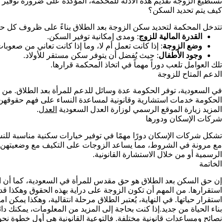
تستطيع الزوجة تقديم هذه الأدلة للمحكمة، المؤكدة على ضرورة توفير 
كيف يتم تحديد السكن؟
تتدخل المحكمة لتحديد سكن الزوجة بعد الطلاق بناءً على ظروف كل حال
القدرة المالية للزوج
: ومدى إمكانية توفير السكن.
وضع الزوجة
: إذا كانت تعمل أم لا، وما إذا كانت تعاني من صع
وجود الأطفال
: حيث يُفضل أن يتوفر سكن مستقر للأولاد.
تلك العوامل تلعب دوراً مهماً في اتخاذ المحكمة قرارها.
الدعم المتاح للزوجة
في السعودية، توفر الحكومة عدة وسائل للدعم للمرأة بعد الطلاق. من خلا
الحكومة خدمات استشارية وقانونية لمساعدة النساء على فهم حقوقهن 
المزيد زيارة الموقع الرسمي لوزارة العدل السعودية
العدل
.
شركات الإسكان ودورها
تشكل شركات الإسكان دورًا مهمًا في توفير خيارات سكنية مناسبة للن
مع مرونة في الشروط، مما يساعد الزوجات على التكيف مع وضعيتهن ال
الرسمية أو من خلال الاستشارة القانونية.
الخاتمة
إن حق السكن بعد الطلاق هو حق مقدس للمرأة في السعودية، كما أن ا
استقرارها. من المهم أن تكون الزوجة على دراية بهذه الحقوق وهكذا قد
استقرار حياتها. في النهاية، يُعتبر الطلاق مرحلة انتقالية، وهكذا يمك
بناء الحياة من جديد.إذا كنت بحاجة إلى المزيد من المعلومات، يمكنك د
نصائح ومساعدات قانونية مختلفة. فالتوعية القانونية هي أول خطوة ن