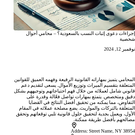
إجراءات دعوى إثبات النسب بالسعودية؟ – محامي أحوال
شخصية
نوفمبر 12, 2024
محامي تركات الرياض
المحامي يتميز بمهاراته القانونية الرفيعة وفهمه العميق للقوانين
المتعلقة بتقسيم الميراث وتوزيع الأموال. يسعى لتقديم دعم
قانوني شامل لعملائه من خلال فهم احتياجاتهم وتوجيههم بشكل
دقيق ومتخصص. يتمتع بمهارات تواصل فعّالة وقدرة على
التفاوض، مما يمكنه من تحقيق أفضل النتائج في القضايا
المتعلقة بالتركات والمواريث. يضع مصلحة عملائه في المقام
الأول، ويعمل بجدية لتحقيق حلول قانونية تلبي توقعاتهم وتحقق
مصالحهم بأفضل طريقة ممكنة.
Address:
Street Name, NY 38954