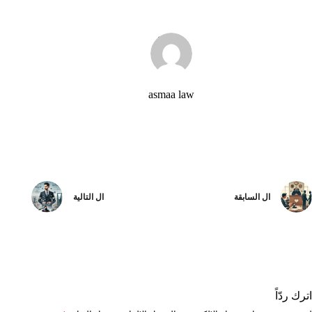
asmaa law
ال
السابقة
ال
التالية
اترك ردّاً