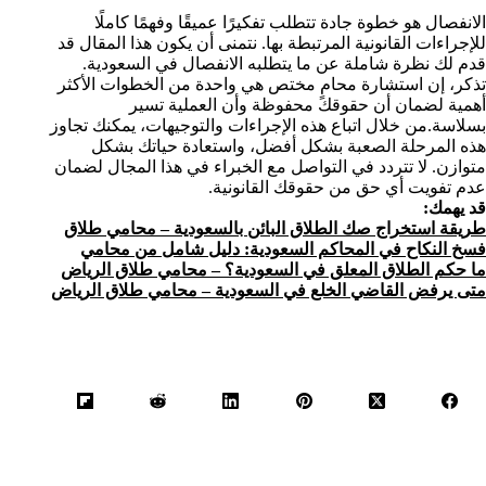
الانفصال هو خطوة جادة تتطلب تفكيرًا عميقًا وفهمًا كاملًا
للإجراءات القانونية المرتبطة بها. نتمنى أن يكون هذا المقال قد
قدم لك نظرة شاملة عن ما يتطلبه الانفصال في السعودية.
تذكر، إن استشارة محامٍ مختص هي واحدة من الخطوات الأكثر
أهمية لضمان أن حقوقك محفوظة وأن العملية تسير
بسلاسة.من خلال اتباع هذه الإجراءات والتوجيهات، يمكنك تجاوز
هذه المرحلة الصعبة بشكل أفضل، واستعادة حياتك بشكل
متوازن. لا تتردد في التواصل مع الخبراء في هذا المجال لضمان
عدم تفويت أي حق من حقوقك القانونية.
قد يهمك:
طريقة استخراج صك الطلاق البائن بالسعودية – محامي طلاق
فسخ النكاح في المحاكم السعودية: دليل شامل من محامي
ما حكم الطلاق المعلق في السعودية؟ – محامي طلاق الرياض
متى يرفض القاضي الخلع في السعودية – محامي طلاق الرياض