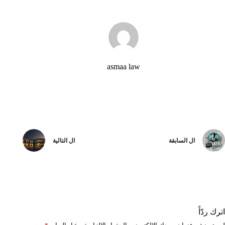
asmaa law
ال
السابقة
ال
التالية
اترك ردّاً