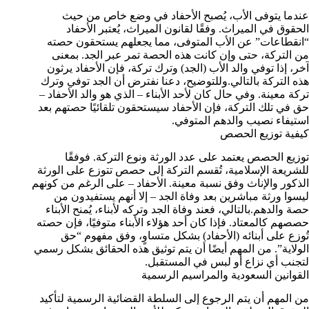
عندما يتوفى الأب، يُصبح الأحفاد في وضع خاص من حيث
الحقوق في الميراث. وفقًا لقانون الميراث، يُعتبر الأحفاد
“انقطاعات” عن الأب المتوفى، مما يجعلهم يستحقون حصته
من التركة، حتى وإن كانت هذه الحصة تمر عبر الجد. بمعنى
آخر، إذا توفي والد الأب (الجد) وترك تركة، فإن الأحفاد يرثون
هذه التركة بالتالي.وللتوضيح، دعنا نفترض أن الجد توفي وترك
تركة معينة. وفي حال كان لأحد الأبناء – الذي هو والد الأحفاد –
حق في تلك التركة، فإن الأحفاد سيستحقون تلقائيًا حصتهم بعد
استيفاء نصيب والدهم المتوفي.
كيفية توزيع الحصص
توزيع الحصص يعتمد على عدد الورثة ونوع التركة. فوفقًا
للشريعة الإسلامية، تُقسم التركة إلى حصص تتوزع على الورثة
الذكور والإناث وفق نسبة معينة. الأحفاد – على الرغم من كونهم
ليسوا ورثة مباشرين بعد وفاة الجد – إلا أنهم يستفيدون من
حصة والدهم.بالتالي، فعند وفاة الجد وتركه لأبناء، يُمنح الأبناء
حصصهم كالمعتاد. فإذا كان أحد هؤلاء الأبناء متوفيًا، فإن حصته
تُوزع على أبنائه (الأحفاد) بشكل متساوٍ، وفق مفهوم “حق
الولاية”. من المهم أيضًا أن يتم توثيق هذه الحقائق بشكل رسمي
لتجنب أي نزاع أو لبس في المستقبل.
القوانين السعودية والمراسيم الرسمية
من المهم أن يتم الرجوع إلى السلطة القضائية الرسمية لتأكيد