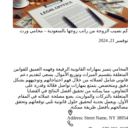
كم نصيب الزوجة من راتب زوجها بالسعودية – محامي ورث
نوفمبر 21, 2024
محامي تركات الرياض
المحامي يتميز بمهاراته القانونية الرفيعة وفهمه العميق للقوانين
المتعلقة بتقسيم الميراث وتوزيع الأموال. يسعى لتقديم دعم
قانوني شامل لعملائه من خلال فهم احتياجاتهم وتوجيههم بشكل
دقيق ومتخصص. يتمتع بمهارات تواصل فعّالة وقدرة على
التفاوض، مما يمكنه من تحقيق أفضل النتائج في القضايا
المتعلقة بالتركات والمواريث. يضع مصلحة عملائه في المقام
الأول، ويعمل بجدية لتحقيق حلول قانونية تلبي توقعاتهم وتحقق
مصالحهم بأفضل طريقة ممكنة.
Address:
Street Name, NY 38954