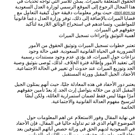
الحقوق المتعلقة بالميراث. يمكن للأسر التي تواجه تحديات في
هذا المجال الرجوع إلى الموقع الرسمي لوزارة العدل السعودية
moj.gov.sa
، حيث يوفر معلومات دقيقة حول كيفية التعامل مع
قضايا الميراث.بالإضافة إلى ذلك، توفر وزارة العدل دعماً قانونياً
للمواطنين، وتساعدهم في استخراج الوثائق اللازمة لتأكيد
حقوقهم في الميراث.
أهمية التوثيق وإجراءات تسجيل الميراث
تعتبر خطوات تسجيل الميراث وتوثيق الحقوق من الأمور
الضرورية في الحياة القانونية السعودية. ففي حالة وجود
نزاعات حول الميراث، قد يؤدي عدم وجود مستندات رسمية
إلى تعقيد الأمور وإطالة فترة الخلاف. لذلك، يُوصى بتوثيق وصية
الجد وتوزيع الميراث عند حدوث أي تغيير في الحالة الاجتماعية.
الأحفاد، الجيل المقبل وورثة المستقبل
يعتبر دور الأحفاد في هذه المعادلة جليًا، حيث أنهم يمثلون الجيل
المقبل الذي من خلاله يتواصل إرث الجد. إذ يعدّ تأمين حقوقهم
أمرًا مهمًا ليس فقط لضمان استمرارية العائلة، ولكن أيضًا
لترسيخ مفهوم العدالة القانونية والاجتماعية.
الخاتمة
في نهاية المقال وفور الاستعلام عن اهم المعلومات حول
الموضوع الهام الذي قد تم تداوله حاليا في المقال، فإن الأحفاد
في السعودية لديهم الحق في وراثة حصص آبائهم المتوفين بعد
وفاة الجد. ولضمان حقوقهم، من المهم الالتزام بالقوانين