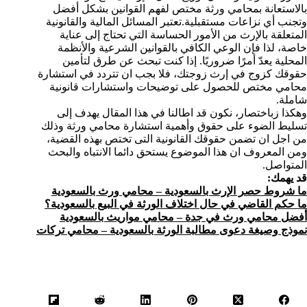
بالاستعانة بمحامي ورثة مختص لفهم القوانين بشكل أفضل
وتجنب أي نزاعات مستقبلية.تعتبر المسائل المالية والقانونية
المتعلقة بالإرث من الأمور الحساسة التي تحتاج إلى عناية
خاصة، لذا فإن الوعي الكافي بالقوانين الشرعية والأنظمة
المحلية يعدّ أمرًا ضروريًا. إذا كنت تبحث عن طرق لتأمين
حقوقك كزوج في إرث زوجتك، فلا بجب ان تتردد في استشارة
محامي مختص للحصول على توضيحات واستشارات قانونية
شاملة.
وهكذا زباختصار، نكون قد اطالنا في هذا المقال يهدف إلى
تسليط الضوء على حقوق وأهمية استشارة محامي ورثة وذلك
من اجل ان تضمن حقوقك القانونية التى تختص بهذه القضية،
ومن المعروف ان هذا الموضوع يستحق دائما الانتباه والبحث
المتواصل.
قد يهمك:
ما شروط حصر الإرث بالسعودية – محامي ورث بالسعودية
ما حكم القاضي في حال اختلاف الورثة في البيع بالسعودية؟
أفضل محامي ورث في جدة – محامي مواريث بالسعودية
نموذج وصيغة دعوى مطالبة الورثة بالسعودية – محامي تركات