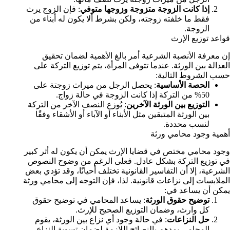
إذا كانت الزوجة متزوجة وزوجها متوفي
: فإن الزوج يرث
فقط ما خلفته زوجته، ولكن بشرط ألا يكون له أبناء من
الزوجة.
قواعد توزيع الإرث
إن معرفة الأنصبة الشرعية أمر بالغ الأهمية لضمان تحقيق
العدالة بين الورثة. عندما تتوفى المرأة، يتم توزيع التركة على
حسب الشروط التالية:
الحصة الأساسية
: يحصل الرجل من ميراث زوجتة على
50% من التركة إذا كانت الزوجة في حالة زواج.
التوزيع بين الورثة الآخرين
: يُوزع النصف الآخر من التركة
بين الورثة المتبقين مثل الأبناء أو الآباء أو الأشقاء وفقًا
لنسب محددة.
أهمية وجود محامي ورثة
وجود محامي مختص في قضايا الإرث يمكن أن يكون له أثر كبير
في توزيع التركة بشكل عادل. فعلى الرغم من وضوح النصوص
الشرعية، إلا أن التفاسير القانونية تختلف أحيانًا، وقد تؤدي بعض
الملابسات إلى نزاعات قانونية. لذا، فإن التوجه إلى محامي ورثة
يمكن أن يساعد في:
توضيح حقوق الورثة
: يساعد المحامي في توضيح حقوق
كل وارث، وضمان التوزيع الصحيح للإرث.
حل النزاعات
: في حالة وجود أي نزاع بين الورثة، يقوم
المحامي بمدهم بالنصائح اللازمة لضمان تسوية النزاع