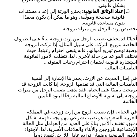
بشكل قانوني.
إعداد الوثائق القانونية
: يحتاج الورثة إلى إعداد مستندات
قانونية صحيحة وموثّقة، وهو ما يمكن أن يكون معقدًا
بدون مساعدة قانونية.
تخصيص إرث الرجل من ميراث زوجته
أحيانًا قد يختلف نصيب الرجل من إرث زوجته بناءً على الظروف
الخاصة بتوزيع التركة. على سبيل المثال، إذا تركت الزوجة
وصية توضح توزيع أموالها، فإنه ينبغي احترام رغبتها، حيث
تختلف القواعد من حالة لأخرى. لذا، تتطلب الأمور القانونية
استشارة قانونية لضمان احترام رغبات المتوفى.
التأمينات المالية
في إطار الحديث عن الإرث، يجدر بنا الإشارة إلى أهمية
التأمينات المالية التي قد تقدمها الزوجة. إذا كانت الزوجة قد
برمجت تأمينًا على الحياة، فقد يذهب نصيب الرجل من ميراث
زوجته إلى تسوية الأوضاع المالية وفقًا لبنود التأمين.
الخاتمة
في الختام، فإن نصيب الزوج من إرث زوجته في المملكة
العربية السعودية هو نصيب شرعي مهم يجب فهمه بشكل
دقيق. تختلف الأمور بناءً على العديد من العوامل مثل الحالة
الاجتماعية للزوجين والأبناء والعلاقات الأسرية. لذا، لاحتواء
الأمور القانونية وضمان توزيع عادل للإرث، يُنصح دوماً